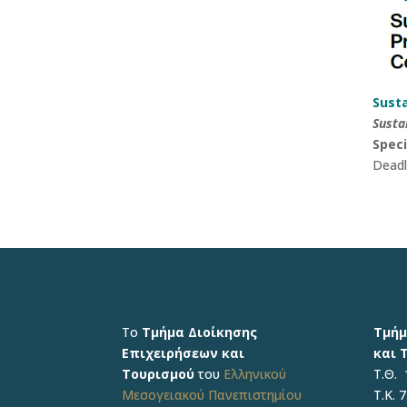
Susta
Susta
Speci
Deadl
Το
Τμήμα Διοίκησης
Τμήμ
Επιχειρήσεων και
και 
Τουρισμού
του
Ελληνικού
Τ.Θ. 
Μεσογειακού Πανεπιστημίου
Τ.Κ. 