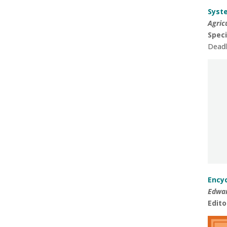
Syste
Agric
Speci
Deadl
Encyc
Edwar
Edito