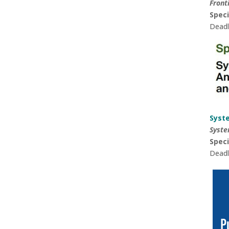
Front
Speci
Deadl
Syst
Syst
Speci
Deadl