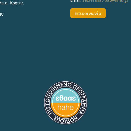
Email:
secretariat-bat@hmu.gr
λειο Κρήτης
Επικοινωνία
ς: