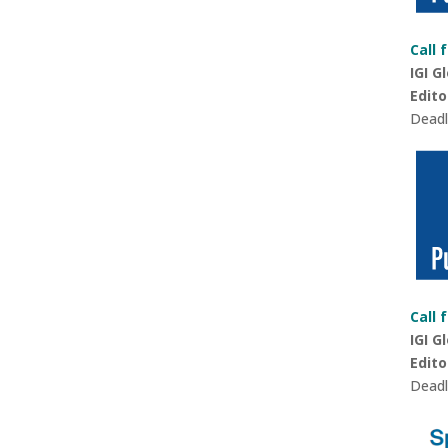
Call 
IGI G
Edito
Deadl
Call 
IGI G
Edito
Deadl