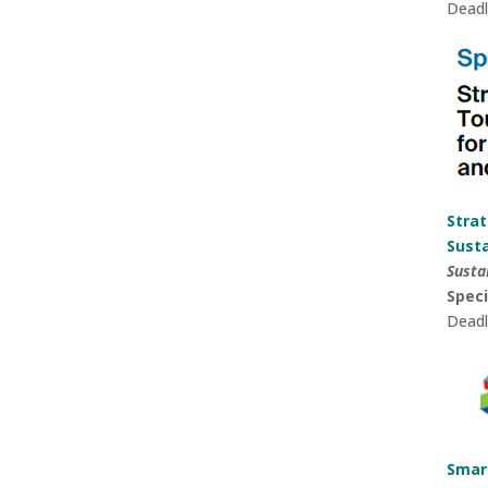
Deadl
Stra
Susta
Susta
Speci
Deadl
Smar