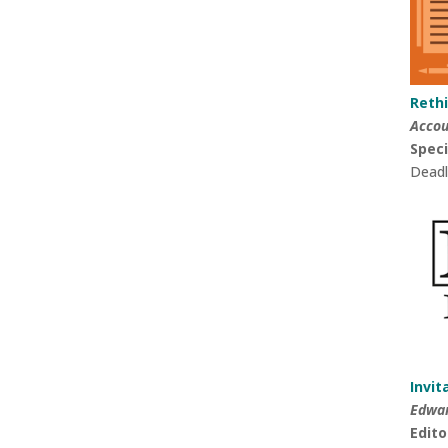
Reth
Accou
Speci
Deadl
Invit
Edwar
Edito