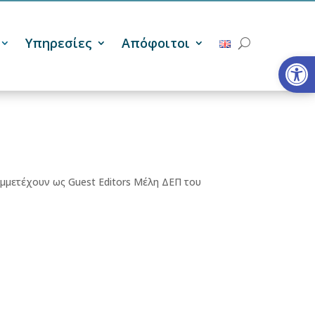
Υπηρεσίες
Απόφοιτοι
Ανοίξτε
υμμετέχουν ως Guest Editors Μέλη ΔΕΠ του