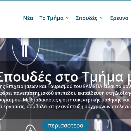
Νέα
Το Τμήμα
Σπουδές
Έρευνα
υνητική Δραστηριό
θέτει ερευνητικά εργαστήρια με πλούσιο ερευνητικό έργ
μματα καθώς και ερευνητές με πολλαπλές ακαδημαϊκές δ
γνωστά επιστημονικά περιοδικά.
περισσότερα