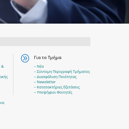
A
Για το Τμήμα
 &
– Νέα
– Σύντομη Περιγραφή Τμήματος
ιακής
– Διασφάλιση Ποιότητας
– Newsletter
– Κατατακτήριες Εξετάσεις
– Υποψήφιοι Φοιτητές
υνα