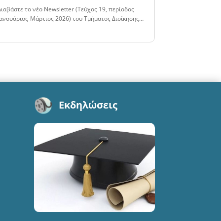
Διαβάστε το νέο Newsletter (Τεύχος 19, περίοδος
Ιανουάριος-Μάρτιος 2026) του Τμήματος Διοίκησης…
Εκδηλώσεις