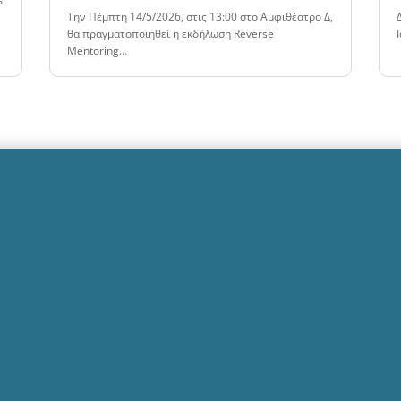
Tην Πέμπτη 14/5/2026, στις 13:00 στο Αμφιθέατρο Δ,
θα πραγματοποιηθεί η εκδήλωση Reverse
Mentoring…