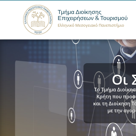
Τμήμα Διοίκησης
Επιχειρήσεων & Τουρισμού
Ελληνικό Μεσογειακό Πανεπιστήμιο
Έρε
Το τμήμα μας δια
διεθνή προγρά