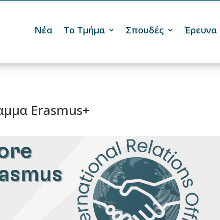
Νέα
Το Τμήμα
Σπουδές
Έρευνα
αμμα Erasmus+