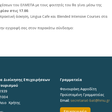
χέσεων του ΕΛΜΕΠΑ με τους φοιτητές του θα γίνει μέσω της
ρίου στις 17.00
.
ακτική άσκηση, Lingua Cafe και Blended Intensive Courses στα
 την εγγραφή σας στον παρακάτω σύνδεσμο:
α Διοίκησης Επιχειρήσεων
Γραμματεία
Τουρισμού
Φανουράκη Αφροδίτη
1939
Προϊσταμένη Γραμματείας
71004
Email:
secretariat-bat@hmu.gr
λειο Κρήτης
Επικοινωνία
ς: