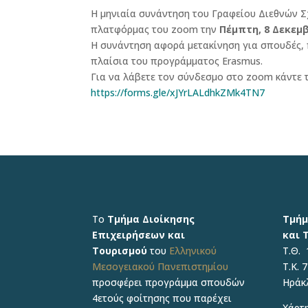
Η μηνιαία συνάντηση του Γραφείου Διεθνών Σ
πλατφόρμας του zoom την
Πέμπτη, 8 Δεκεμβ
Η συνάντηση αφορά μετακίνηση για σπουδές, πρ
πλαίσια του προγράμματος Erasmus.
Για να λάβετε τον σύνδεσμο στο zoom κάντε
https://forms.gle/xJYrLALdhkZMk4TN7
Το
Τμήμα Διοίκησης
Τμήμ
Επιχειρήσεων και
και 
Τουρισμού
του
Ελληνικού
Τ.Θ. 
Μεσογειακού Πανεπιστημίου
Τ.Κ. 
προσφέρει προγράμμα σπουδών
Ηράκ
4ετούς φοίτησης που παρέχει
Χάρτη