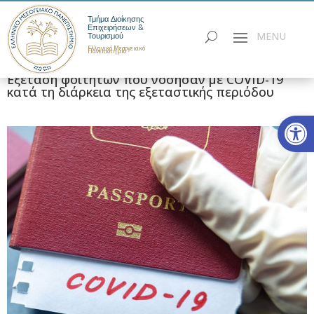
Τμήμα Διοίκησης
Επιχειρήσεων &
Τουρισμού
Ελληνικό Μεσογειακό
Πανεπιστήμιο
Εξέταση φοιτητών που νόσησαν με COVID-19
κατά τη διάρκεια της εξεταστικής περιόδου
Ανοίξτε