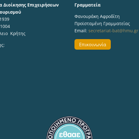
α Διοίκησης Επιχειρήσεων
Γραμματεία
Τουρισμού
Φανουράκη Αφροδίτη
 1939
Προϊσταμένη Γραμματείας
71004
Email:
secretariat-bat@hmu.gr
λειο Κρήτης
Επικοινωνία
ης: