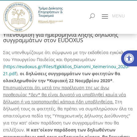
Τμήμα Διοίκησης
Επιχειρήσεων &
Τουρισμού
Ελληνικό Μεσογειακό
Πανεπιστήμιο
Υπενθύμιση για ημερομηνία λήξης δήλωσης
συγγραμμάτων στον EUDOXUS
Ανοίξτε
Σας υπενθυμίζουμε ότι σύμφωνα με την εκδοθείσα εγκύκλιο
του Υπουργείου Παιδείας και Θρησκευμάτων
(
https://eudoxus.gr/Files/Egkiklios_Dianomi_Xeimerinou_2020-
21.pdf
),
οι δηλώσεις συγγραμμάτων των φοιτητών θα
ολοκληρωθούν την *Κυριακή 22 Νοεμβρίου 2020*
.
Επισημαίνεται ότι μετά την παρέλευση της ως άνω
προθεσμίας *δεν* θα είναι δυνατό να υποβληθεί καμία νέα
δήλωση ή να τροποποιηθεί κάποια ήδη υποβληθείσα.
Στη
δήλωσή τους οι φοιτητές, θα πρέπει να συμπληρώσουν όλα τα
απαιτούμενα πεδία της "Υποχρεωτικής Δήλωσης Διεύθυνσης"
για την κατ' οίκον παράδοση των συγγραμμάτων που θα
επιλέξουν.
Η κατ'οίκον παράδοση των δηλωθέντων
συγγραμμάτων από τους εκδοτικούς οίκους, θα
ξεκινήσει