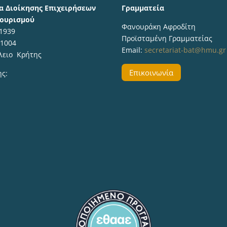
α Διοίκησης Επιχειρήσεων
Γραμματεία
Τουρισμού
Φανουράκη Αφροδίτη
 1939
Προϊσταμένη Γραμματείας
71004
Email:
secretariat-bat@hmu.gr
λειο Κρήτης
Επικοινωνία
ης: