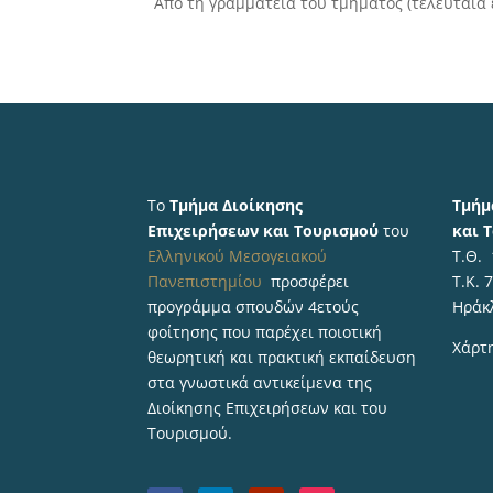
Από τη γραμματεία του τμήματος (τελευταία 
Το
Τμήμα Διοίκησης
Τμήμ
Επιχειρήσεων και Τουρισμού
του
και 
Ελληνικού Μεσογειακού
Τ.Θ.
Πανεπιστημίου
προσφέρει
Τ.Κ. 
προγράμμα σπουδών 4ετούς
Ηράκ
φοίτησης που παρέχει ποιοτική
Χάρτ
θεωρητική και πρακτική εκπαίδευση
στα γνωστικά αντικείμενα της
Διοίκησης Επιχειρήσεων και του
Τουρισμού.