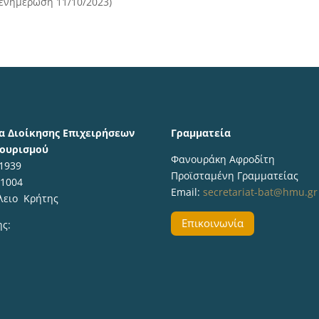
ενημέρωση 11/10/2023)
α Διοίκησης Επιχειρήσεων
Γραμματεία
Τουρισμού
Φανουράκη Αφροδίτη
 1939
Προϊσταμένη Γραμματείας
71004
Email:
secretariat-bat@hmu.gr
λειο Κρήτης
Επικοινωνία
ης: