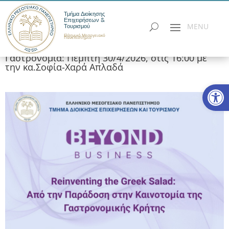
Τμήμα Διοίκησης
Επιχειρήσεων &
Τουρισμού
Ελληνικό Μεσογειακό
Πανεπιστήμιο
Γαστρονομία: Πέμπτη 30/4/2026, στις 16:00 με
την κα.Σοφία-Χαρά Απλαδά
Ανοίξτε