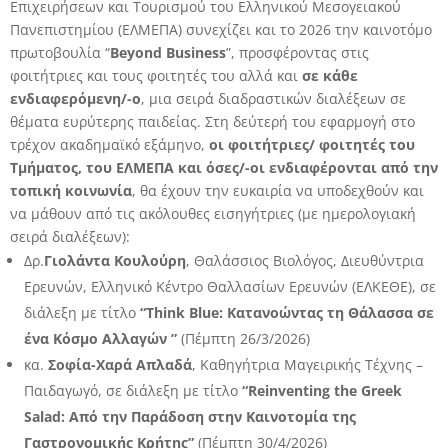
Επιχειρήσεων και Τουρισμού του Ελληνικού Μεσογειακού
Πανεπιστημίου (ΕΛΜΕΠΑ) συνεχίζει και το 2026 την καινοτόμο
πρωτοβουλία “
Beyond Business
”, προσφέροντας στις
φοιτήτριες και τους φοιτητές του αλλά και
σε κάθε
ενδιαφερόμενη/-ο
, μια σειρά διαδραστικών διαλέξεων σε
θέματα ευρύτερης παιδείας. Στη δεύτερή του εφαρμογή στο
τρέχον ακαδημαϊκό εξάμηνο,
οι φοιτήτριες/ φοιτητές του
Τμήματος, του ΕΛΜΕΠΑ και όσες/-οι ενδιαφέρονται από την
τοπική κοινωνία
, θα έχουν την ευκαιρία να υποδεχθούν και
να μάθουν από τις ακόλουθες εισηγήτριες (με ημερολογιακή
σειρά διαλέξεων):
Δρ.
Γιολάντα Κουλούρη
, Θαλάσσιος Βιολόγος, Διευθύντρια
Ερευνών, Ελληνικό Κέντρο Θαλλασίων Ερευνών (ΕΛΚΕΘΕ), σε
διάλεξη με τίτλο
“Think Blue: Κατανοώντας τη Θάλασσα σε
ένα Κόσμο Αλλαγών ”
(Πέμπτη 26/3/2026)
κα.
Σοφία-Χαρά Απλαδά
, Καθηγήτρια Μαγειρικής Τέχνης –
Παιδαγωγό, σε διάλεξη με τίτλο
“Reinventing the Greek
Salad: Από την Παράδοση στην Καινοτομία της
Γαστρονομικής Κρήτης”
(Πέμπτη 30/4/2026)