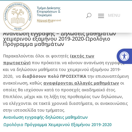
Τμήμα Διοίκησης
Επιχειρήσεων &
Τουρισμού
Ελληνικό Μεσογειακό
Πανεπιστήμιο
Ανανέωση εγγραφής – Δηλώσεις μαθημάτων
χειμερινού εξαμήνου 2019-2020-Ωρολόγιο
Πρόγραμμα μαθημάτων
Ανοίξτε
Παρακαλούνται όλοι οι φοιτητές
(εκτός των
πρωτοετών)
που πρόκειται να κάνουν ανανέωση εγγραφής
και να δηλώσουν μαθήματα του χειμερινού εξαμήνου 2019-
2020, να
διαβάσουν πολύ ΠΡΟΣΕΧΤΙΚΑ
την επισυναπτόμενη
ανακοίνωση, καθώς
αναφέρονται αλλαγές μαθημάτων
οι
οποίες θα ισχύσουν κατά το προσεχές ακαδημαϊκό έτος.
Επιπλέον, μέχρι και τη λήξη της προθεσμίας των δηλώσεων,
να ελέγχονται σε τακτά χρονικά διαστήματα, οι ανακοινώσεις
στην ιστοσελίδα του τμήματος.
Ανανέωση εγγραφής-δηλώσεις μαθημάτων
Ωρολόγιο Πρόγραμμα Χειμερινού Εξαμήνου 2019-2020